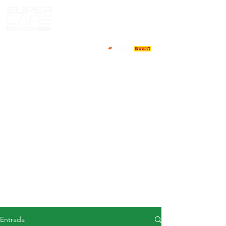
CASA
NOTICIAS
ACERCA DE
COMPETIDORES
CALENDARIO
RESULTADOS
GALERÍA
Televisor GT4
CONTACTOS
MERCADO DE CONDUCTORES
Entrada