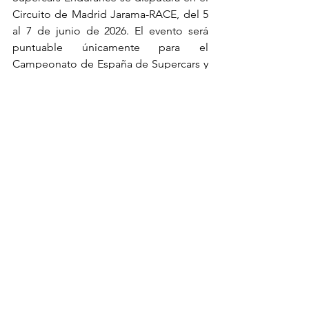
Circuito de Madrid Jarama-RACE, del 5 
al 7 de junio de 2026. El evento será 
puntuable únicamente para el 
Campeonato de España de Supercars y 
promete reunir nuevamente una parrilla 
de gran nivel en un circuito con una 
historia única en el automovilismo 
ibérico.