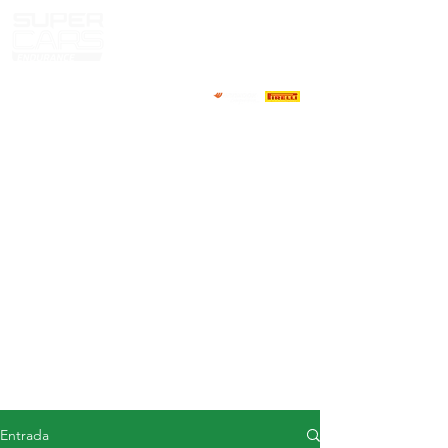
CASA
NOTICIAS
ACERCA DE
COMPETIDORES
CALENDARIO
RESULTADOS
GALERÍA
Televisor GT4
CONTACTOS
MERCADO DE CONDUCTORES
Entrada