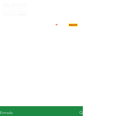
CASA
NOTICIAS
ACERCA DE
COMPETIDORES
CALENDARIO
RESULTADOS
GALERÍA
Televisor GT4
CONTACTOS
MERCADO DE CONDUCTORES
Entrada