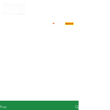
HOME
NEWS
ABOUT
COMPETITORS
CALENDAR
RESULTS
GALLERY
GT4 TV
CONTACTS
DRIVERS MARKET
Post