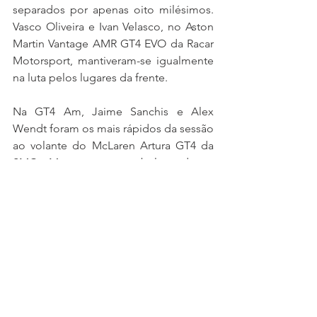
separados por apenas oito milésimos. 
Vasco Oliveira e Ivan Velasco, no Aston 
Martin Vantage AMR GT4 EVO da Racar 
Motorsport, mantiveram-se igualmente 
na luta pelos lugares da frente.
Na GT4 Am, Jaime Sanchis e Alex 
Wendt foram os mais rápidos da sessão 
ao volante do McLaren Artura GT4 da 
SMC Motorsport, estabelecendo a 
marca de 1m40,449s.
A dupla espanhola terminou com uma 
vantagem de apenas 0,248s sobre 
Smörg e Javier Macías, da Promotion 
Motorsport, aos comandos do BMW 
M4 GT4 EVO.
A competitividade ficou bem patente 