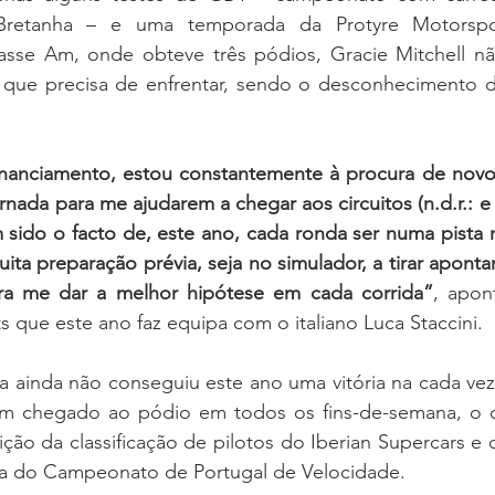
Bretanha – e uma temporada da Protyre Motorspo
asse Am, onde obteve três pódios, Gracie Mitchell n
 que precisa de enfrentar, sendo o desconhecimento do
financiamento, estou constantemente à procura de novos
nada para me ajudarem a chegar aos circuitos (n.d.r.: e t
m sido o facto de, este ano, cada ronda ser numa pista 
muita preparação prévia, seja no simulador, a tirar apont
ra me dar a melhor hipótese em cada corrida”
, apon
 que este ano faz equipa com o italiano Luca Staccini.
na ainda não conseguiu este ano uma vitória na cada vez
em chegado ao pódio em todos os fins-de-semana, o q
sição da classificação de pilotos do Iberian Supercars e 
a do Campeonato de Portugal de Velocidade.