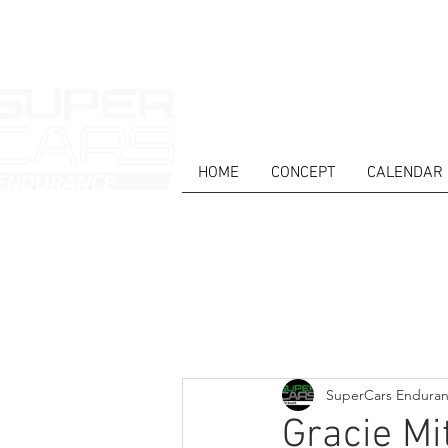
HOME
CONCEPT
CALENDAR
HOME
NEWS
ABOUT
COMPET
Todos posts
SuperCars Endura
Gracie Mi