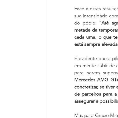
Face a estes resulta
sua intensidade comp
do pódio: 
“Até ago
metade da temporad
cada uma, o que tem
está sempre elevada 
É evidente que a pil
em mente subir de c
para serem supera
Mercedes AMG GT4 d
concretizar, se tive
de parceiros para 
assegurar a possib
Mas para Gracie Mitc