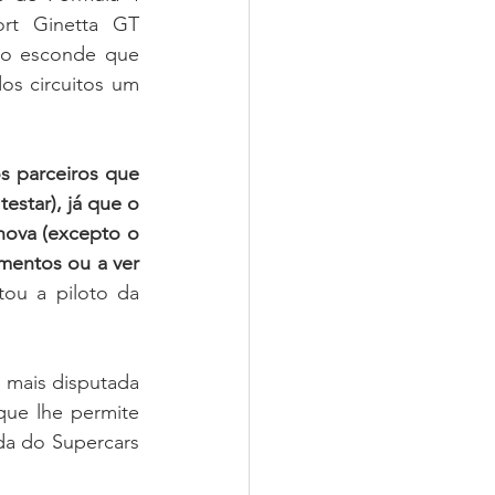
rt Ginetta GT 
ão esconde que 
s circuitos um 
 parceiros que 
estar), já que o 
nova (excepto o 
amentos ou a ver 
tou a piloto da 
 mais disputada 
ue lhe permite 
da do Supercars 