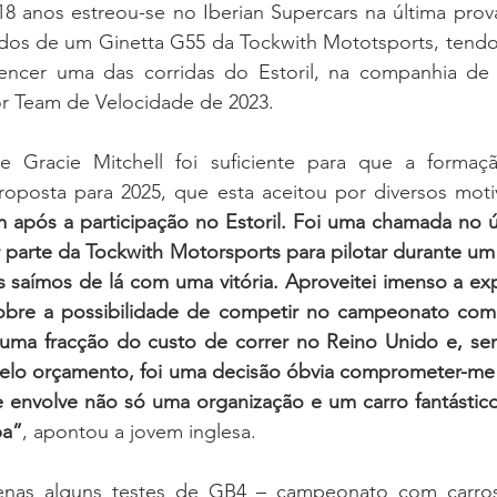
18 anos estreou-se no Iberian Supercars na última prov
os de um Ginetta G55 da Tockwith Mototsports, tendo
encer uma das corridas do Estoril, na companhia de 
or Team de Velocidade de 2023.
 Gracie Mitchell foi suficiente para que a formação
oposta para 2025, que esta aceitou por diversos moti
após a participação no Estoril. Foi uma chamada no 
 parte da Tockwith Motorsports para pilotar durante um
 saímos de lá com uma vitória. Aproveitei imenso a exp
sobre a possibilidade de competir no campeonato com
uma fracção do custo de correr no Reino Unido e, se
elo orçamento, foi uma decisão óbvia comprometer-me 
envolve não só uma organização e um carro fantástic
pa”
, apontou a jovem inglesa.
enas alguns testes de GB4 – campeonato com carros