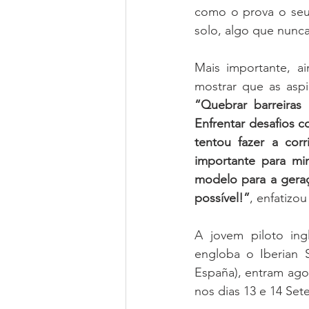
como o prova o seu 
solo, algo que nunca
Mais importante, a
“Quebrar barreiras
Enfrentar desafios 
tentou fazer a cor
importante para mim
modelo para a geraç
possível!”
, enfatizou
A jovem piloto ing
engloba o Iberian 
España), entram agor
nos dias 13 e 14 Se