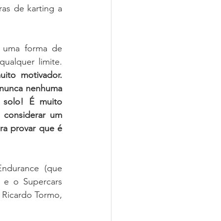
s de karting a 
s uma forma de 
mostrar que as aspirações das mulheres não têm de estar balizadas por qualquer limite. 
to motivador. 
 nunca nenhuma 
 solo! É muito 
 considerar um 
a provar que é 
ndurance (que 
e o Supercars 
 Ricardo Tormo, 