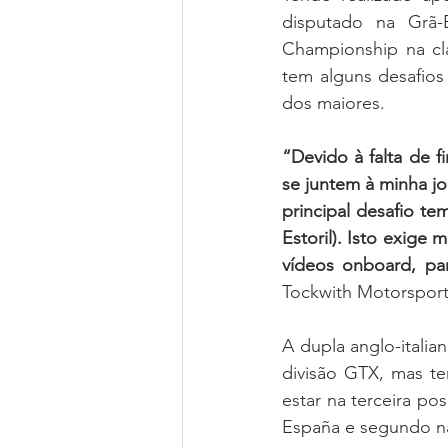
disputado na Grã-
Championship na cl
tem alguns desafios
dos maiores.
“Devido à falta de 
se juntem à minha jor
principal desafio te
Estoril). Isto exige 
vídeos onboard, pa
Tockwith Motorsports
A dupla anglo-italia
divisão GTX, mas t
estar na terceira po
España e segundo n