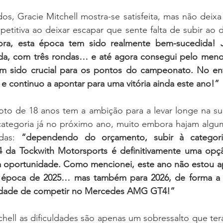
dos, Gracie Mitchell mostra-se satisfeita, mas não deixa 
etitiva ao deixar escapar que sente falta de subir ao d
ra, esta época tem sido realmente bem-sucedida! Já
a, com três rondas… e até agora consegui pelo meno
 sido crucial para os pontos do campeonato. No enta
e continuo a apontar para uma vitória ainda este ano!”
oto de 18 anos tem a ambição para a levar longe na sua
ategoria já no próximo ano, muito embora hajam alguma
das: 
“dependendo do orçamento, subir à categor
a Tockwith Motorsports é definitivamente uma opção
r a oportunidade. Como mencionei, este ano não estou a
a época de 2025… mas também para 2026, de forma a 
ilidade de competir no Mercedes AMG GT4!”
hell as dificuldades são apenas um sobressalto que terá 