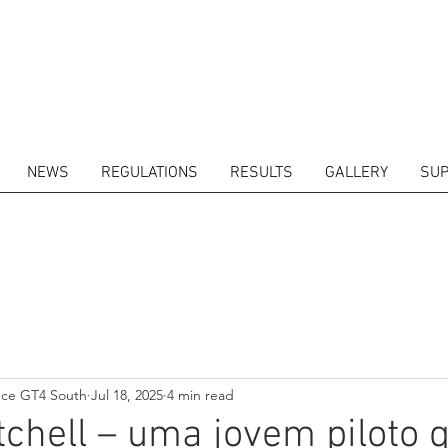
NEWS
REGULATIONS
RESULTS
GALLERY
SUP
ITORS
CALENDAR
RESULTS
GALLERY
GT4 TV
CONTACTS
DRIVERS M
nce GT4 South
Jul 18, 2025
4 min read
tchell – uma jovem piloto 