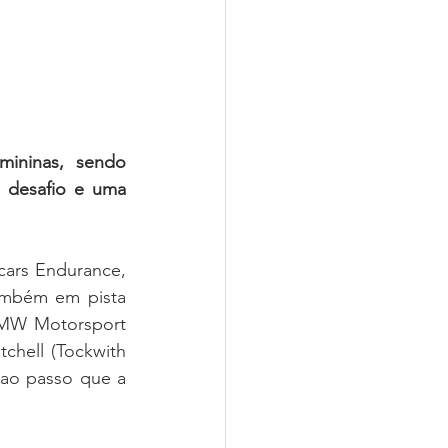
ininas, sendo 
 desafio e uma 
ars Endurance, 
ambém em pista 
BMW Motorsport 
hell (Tockwith 
ao passo que a 