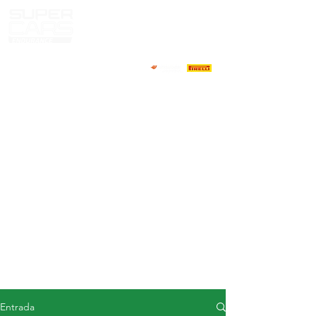
CASA
NOTICIAS
ACERCA DE
COMPETIDORES
CALENDARIO
RESULTADOS
GALERÍA
Televisor GT4
CONTACTOS
MERCADO DE CONDUCTORES
Entrada