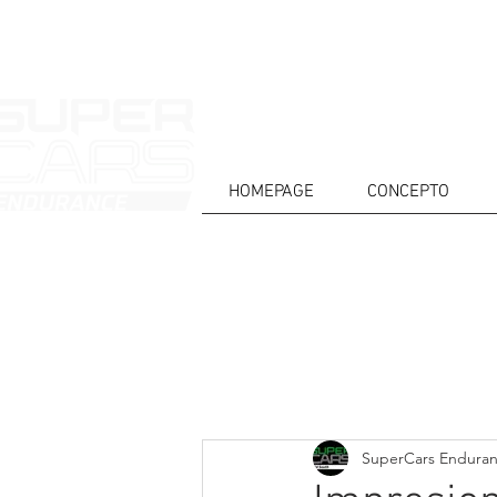
HOMEPAGE
CONCEPTO
CASA
NOTICIAS
ACERCA DE
COMPET
Todos posts
SuperCars Endura