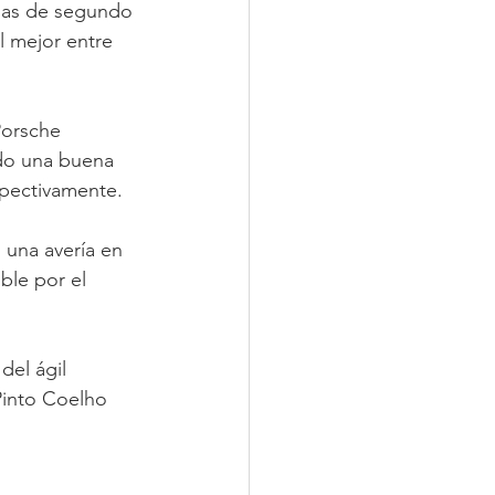
mas de segundo 
l mejor entre 
Porsche 
do una buena 
spectivamente.
una avería en 
ble por el 
del ágil 
into Coelho 