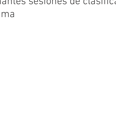
antes sesiones de clasific
rama