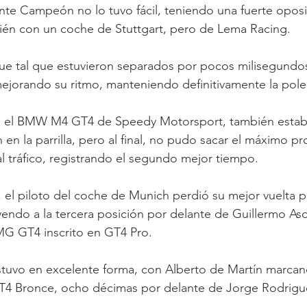
nte Campeón no lo tuvo fácil, teniendo una fuerte oposi
ién con un coche de Stuttgart, pero de Lema Racing.
 fue tal que estuvieron separados por pocos milisegundos
ejorando su ritmo, manteniendo definitivamente la pole
en el BMW M4 GT4 de Speedy Motorsport, también estab
 en la parrilla, pero al final, no pudo sacar el máximo p
 tráfico, registrando el segundo mejor tiempo.
, el piloto del coche de Munich perdió su mejor vuelta po
cayendo a la tercera posición por delante de Guillermo As
G GT4 inscrito en GT4 Pro.
stuvo en excelente forma, con Alberto de Martín marcan
GT4 Bronce, ocho décimas por delante de Jorge Rodrigue