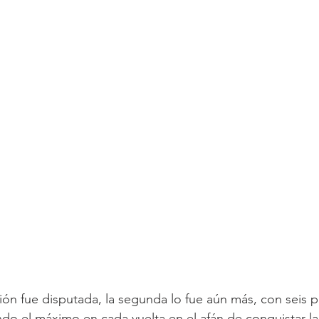
ación fue disputada, la segunda lo fue aún más, con seis pi
o el máximo en cada vuelta en el afán de conquistar la