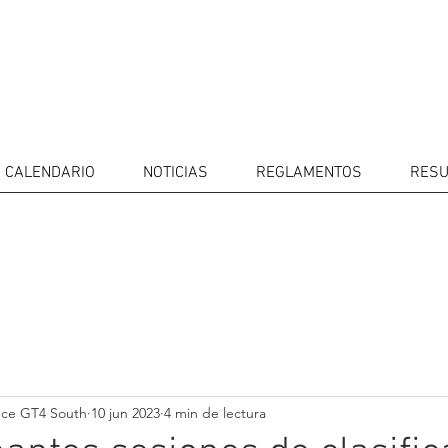
CALENDARIO
NOTICIAS
REGLAMENTOS
RESU
IDORES
CALENDARIO
RESULTADOS
GALERÍA
Televisor
CONTACTOS
MERCADO 
GT4
CONDUCTO
nce GT4 South
10 jun 2023
4 min de lectura