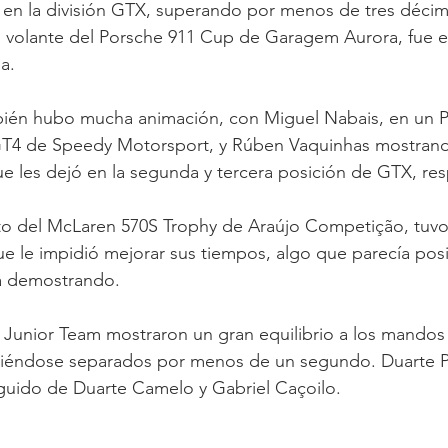
en la división GTX, superando por menos de tres déci
al volante del Porsche 911 Cup de Garagem Aurora, fue e
a.
mbién hubo mucha animación, con Miguel Nabais, en un 
T4 de Speedy Motorsport, y Rúben Vaquinhas mostran
ue les dejó en la segunda y tercera posición de GTX, re
to del McLaren 570S Trophy de Araújo Competição, tuvo 
ue le impidió mejorar sus tiempos, algo que parecía posi
a demostrando.
 Junior Team mostraron un gran equilibrio a los mandos 
iéndose separados por menos de un segundo. Duarte P
eguido de Duarte Camelo y Gabriel Caçoilo.