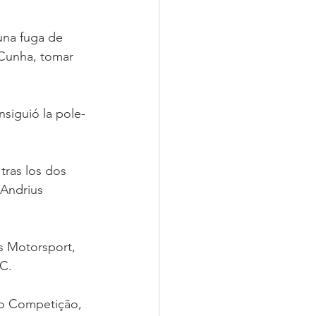
una fuga de 
Cunha, tomar 
siguió la pole-
tras los dos 
Andrius 
 Motorsport, 
TC.
jo Competição, 