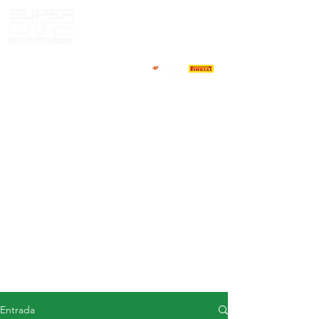
CASA
NOTICIAS
ACERCA DE
COMPETIDORES
CALENDARIO
RESULTADOS
GALERÍA
Televisor GT4
CONTACTOS
MERCADO DE CONDUCTORES
Entrada