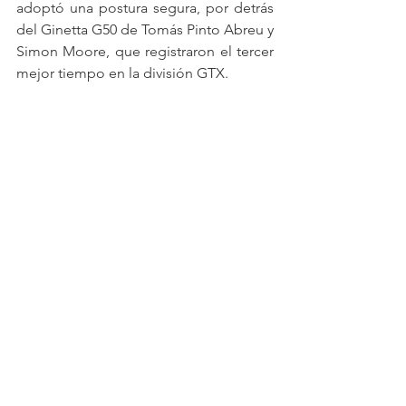
adoptó una postura segura, por detrás 
del Ginetta G50 de Tomás Pinto Abreu y 
Simon Moore, que registraron el tercer 
mejor tiempo en la división GTX.
Las clasificaciones tendrán lugar 
mañana, la primera a las 12.55h y la 
segunda a las 13.15h. Las dos carreras 
de 45 minutos se celebrarán el 
domingo, y ambas podrán seguirse en 
directo a través de las redes sociales de 
Iberian Supercars Endurance.