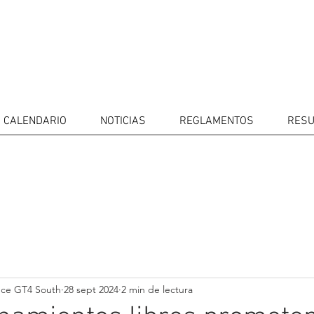
CALENDARIO
NOTICIAS
REGLAMENTOS
RESU
IDORES
CALENDARIO
RESULTADOS
GALERÍA
Televisor
CONTACTOS
MERCADO 
GT4
CONDUCTO
nce GT4 South
28 sept 2024
2 min de lectura