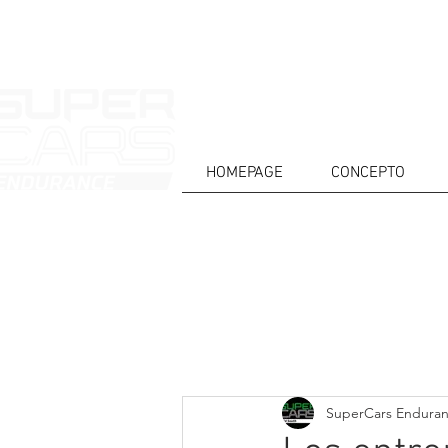
HOMEPAGE
CONCEPTO
CASA
NOTICIAS
ACERCA DE
COMPET
Todos posts
SuperCars Endura