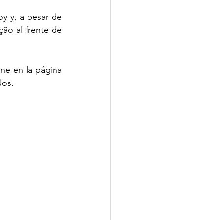
y y, a pesar de 
o al frente de 
ne en la página 
dos.