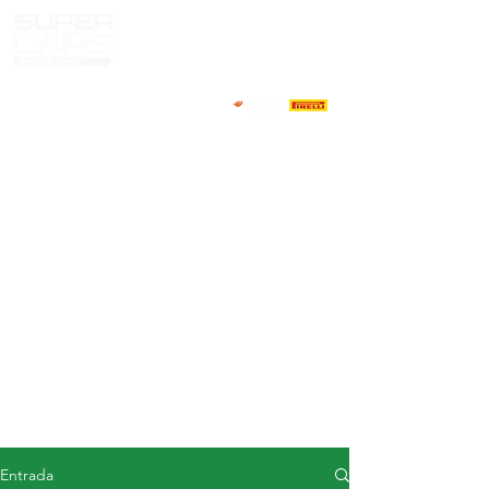
CASA
NOTICIAS
ACERCA DE
COMPETIDORES
CALENDARIO
RESULTADOS
GALERÍA
Televisor GT4
CONTACTOS
MERCADO DE CONDUCTORES
Entrada