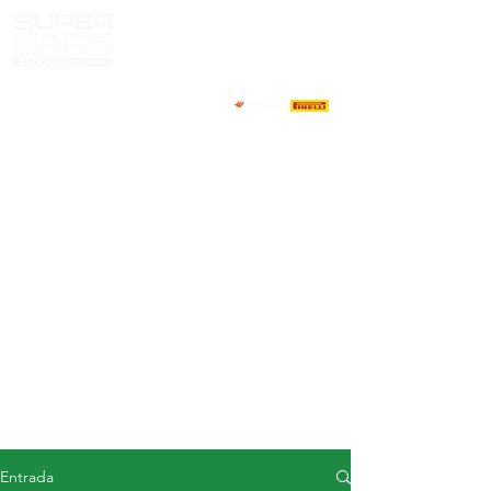
CASA
NOTICIAS
ACERCA DE
COMPETIDORES
CALENDARIO
RESULTADOS
GALERÍA
Televisor GT4
CONTACTOS
MERCADO DE CONDUCTORES
Entrada