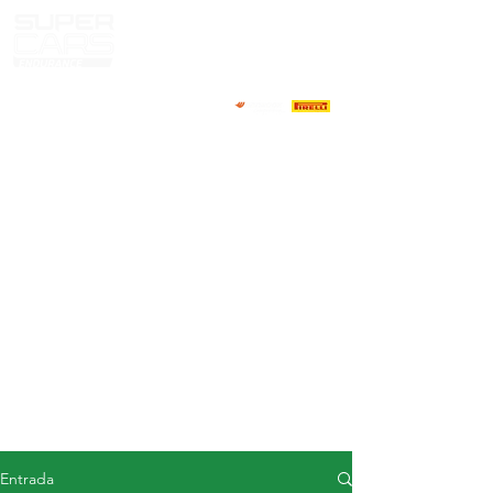
CASA
NOTICIAS
ACERCA DE
COMPETIDORES
CALENDARIO
RESULTADOS
GALERÍA
Televisor GT4
CONTACTOS
MERCADO DE CONDUCTORES
Entrada