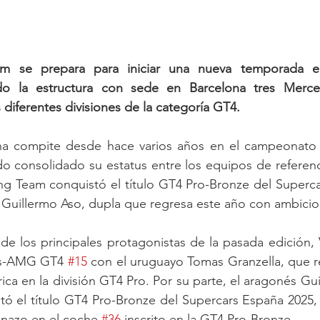
 se prepara para iniciar una nueva temporada en
ndo la estructura con sede en Barcelona tres Merc
s diferentes divisiones de la categoría GT4.
ana compite desde hace varios años en el campeonato
 consolidado su estatus entre los equipos de referencia 
ng Team conquistó el título GT4 Pro-Bronze del Superca
 Guillermo Aso, dupla que regresa este año con ambicio
de los principales protagonistas de la pasada edición, 
es-AMG GT4 
#15
 con el uruguayo Tomas Granzella, que r
ica en la división GT4 Pro. Por su parte, el aragonés Gu
tó el título GT4 Pro-Bronze del Supercars España 2025,
inazo en el coche 
#36
 inscrito en la GT4 Pro-Bronze.