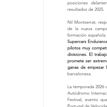
posiciones delant
resultados de 2025.
Nil Montserrat, res
de la nueva campañ
formación española.
Supercars Endurance
pilotos muy competit
divisiones. El traba
promete ser extrem
ganas de empezar l
barcelonesa.
La temporada 2026 d
Autódromo Internaci
Festival, evento q
Portugal de Velocid