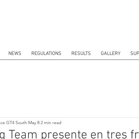
NEWS
REGULATIONS
RESULTS
GALLERY
SUP
ITORS
CALENDAR
RESULTS
GALLERY
GT4 TV
CONTACTS
DRIVERS M
nce GT4 South
May 8
2 min read
 Team presente en tres f