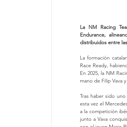
La NM Racing Team
Endurance, alinea
distribuidos entre la
La formación catal
Race Ready, habiendo
En 2025, la NM Raci
mano de Filip Vava y
Tras haber sido uno 
esta vez el Merced
a la competición ibér
junto a Vava conquis
con el joven Mario P