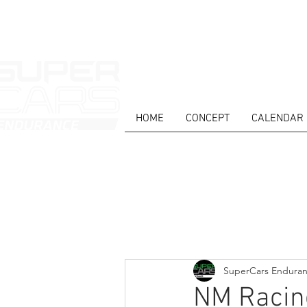
HOME
CONCEPT
CALENDAR
HOME
NEWS
ABOUT
COMPET
Todos posts
SuperCars Endura
NM Racing