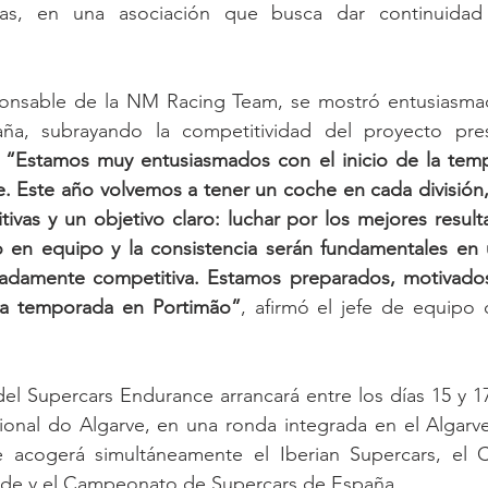
eras, en una asociación que busca dar continuidad
ponsable de la NM Racing Team, se mostró entusiasmado
a, subrayando la competitividad del proyecto pres
 
“Estamos muy entusiasmados con el inicio de la temp
. Este año volvemos a tener un coche en cada división,
ivas y un objetivo claro: luchar por los mejores resulta
jo en equipo y la consistencia serán fundamentales en u
adamente competitiva. Estamos preparados, motivado
a temporada en Portimão”
, afirmó el jefe de equipo 
el Supercars Endurance arrancará entre los días 15 y 1
onal do Algarve, en una ronda integrada en el Algarve 
ue acogerá simultáneamente el Iberian Supercars, el
ade y el Campeonato de Supercars de España.