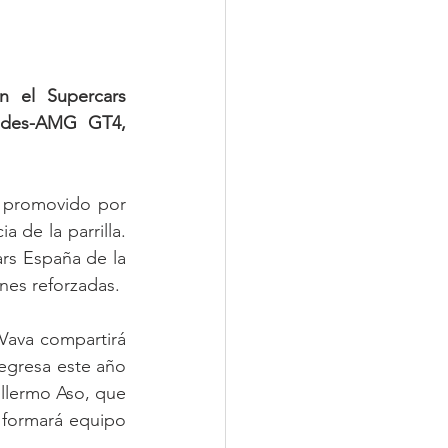
 el Supercars 
edes-AMG GT4, 
 promovido por 
de la parrilla. 
rs España de la 
nes reforzadas.
Vava compartirá 
egresa este año 
illermo Aso, que 
 formará equipo 