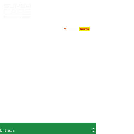
CASA
NOTICIAS
ACERCA DE
COMPETIDORES
CALENDARIO
RESULTADOS
GALERÍA
Televisor GT4
CONTACTOS
MERCADO DE CONDUCTORES
Entrada