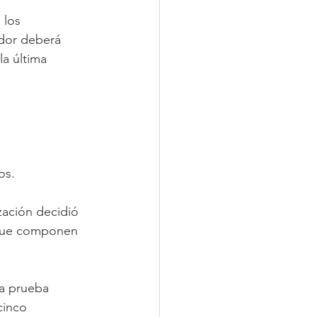
 los 
idor deberá 
la última 
os.
zación decidió 
 que componen 
da prueba 
cinco 