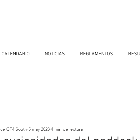
CALENDARIO
NOTICIAS
REGLAMENTOS
RESU
IDORES
CALENDARIO
RESULTADOS
GALERÍA
Televisor
CONTACTOS
MERCADO 
GT4
CONDUCTO
nce GT4 South
5 may 2023
4 min de lectura