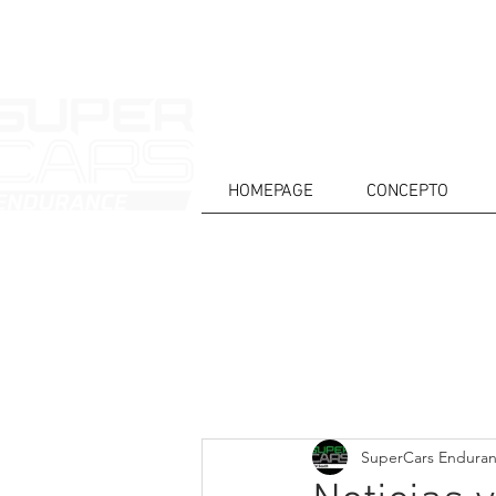
HOMEPAGE
CONCEPTO
CASA
NOTICIAS
ACERCA DE
COMPET
Todos posts
SuperCars Endura