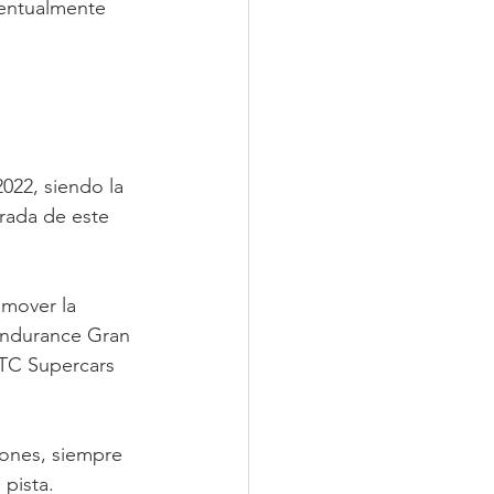
ventualmente 
022, siendo la 
rada de este 
omover la 
 Endurance Gran 
GTC Supercars 
iones, siempre 
 pista.