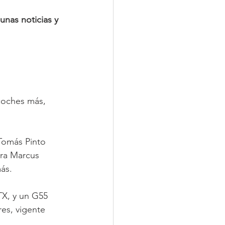
unas noticias y 
coches más, 
Tomás Pinto 
ra Marcus 
ás.
TX, y un G55 
es, vigente 