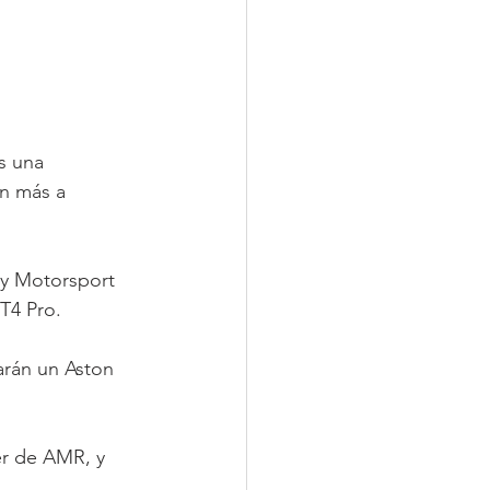
s una 
n más a 
y Motorsport 
T4 Pro.
rán un Aston 
er de AMR, y 