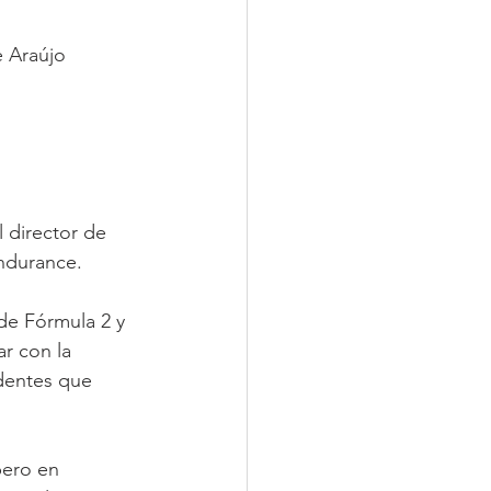
e Araújo 
 director de 
Endurance.
de Fórmula 2 y 
r con la 
dentes que 
pero en 