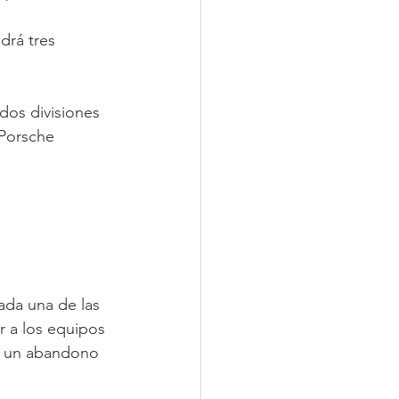
drá tres 
dos divisiones 
Porsche 
da una de las 
r a los equipos 
e un abandono 