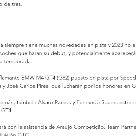
o de tres.
s
 siempre tiene muchas novedades en pista y 2023 no e
coches que harán su debut, y potencialmente aparecerá
la temporada.
l flamante BMW M4 GT4 (G82) puesto en pista por Speed
 y José Carlos Pires, que lucharán por los honores en G
emán, también Álvaro Ramos y Fernando Soares estrena
 GT4.
ará con la asistencia de Araújo Competição, Team Partn
 división GTC.