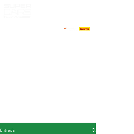
CASA
NOTICIAS
ACERCA DE
COMPETIDORES
CALENDARIO
RESULTADOS
GALERÍA
Televisor GT4
CONTACTOS
MERCADO DE CONDUCTORES
Entrada