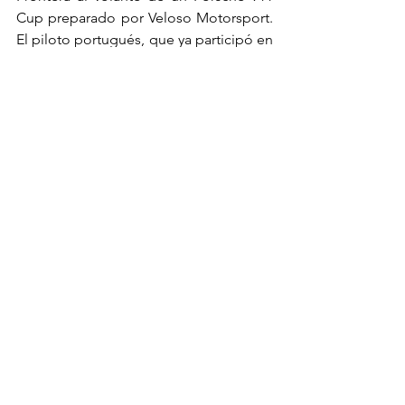
Cup preparado por Veloso Motorsport. 
El piloto portugués, que ya participó en 
la ronda inaugural de la temporada en 
el Autódromo Internacional do Algarve, 
refuerza la parrilla de la división Cup y 
se presenta como uno de los aspirantes 
al podio.
La cita andaluza marca también el 
regreso de Daniel Teixeira a los 
mandos del Hyundai Elantra N TCR de 
JT59 Racing Team, tras su última 
participación en Vila Real, prueba que 
contó únicamente para el Campeonato 
de Portugal de Velocidad. El piloto 
transmontano vuelve así a ser una de las 
figuras destacadas de la competición.