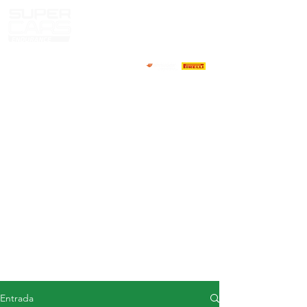
CASA
NOTICIAS
ACERCA DE
COMPETIDORES
CALENDARIO
RESULTADOS
GALERÍA
Televisor GT4
CONTACTOS
MERCADO DE CONDUCTORES
Entrada