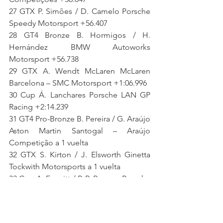
27 GTX P. Simões / D. Camelo Porsche 
Speedy Motorsport +56.407
28 GT4 Bronze B. Hormigos / H. 
Hernández BMW Autoworks 
Motorsport +56.738
29 GTX A. Wendt McLaren McLaren 
Barcelona – SMC Motorsport +1:06.996
30 Cup Á. Lanchares Porsche LAN GP 
Racing +2:14.239
31 GT4 Pro-Bronze B. Pereira / G. Araújo 
Aston Martin Santogal – Araújo 
Competição a 1 vuelta
32 GTX S. Kirton / J. Elsworth Ginetta 
Tockwith Motorsports a 1 vuelta
33 Cup A. Fawsitt / P. P. Raposo Porsche 
Protech Motorsport a 1 vuelta
34 Cup V. Costa Porsche Monteiros 
Competições a 1 vuelta