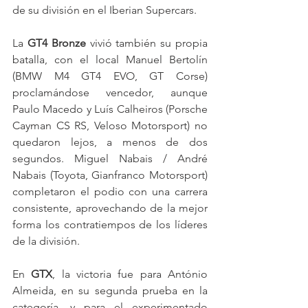
de su división en el Iberian Supercars.
La 
GT4 Bronze
 vivió también su propia 
batalla, con el local Manuel Bertolín 
(BMW M4 GT4 EVO, GT Corse) 
proclamándose vencedor, aunque 
Paulo Macedo y Luís Calheiros (Porsche 
Cayman CS RS, Veloso Motorsport) no 
quedaron lejos, a menos de dos 
segundos. Miguel Nabais / André 
Nabais (Toyota, Gianfranco Motorsport) 
completaron el podio con una carrera 
consistente, aprovechando de la mejor 
forma los contratiempos de los líderes 
de la división.
En 
GTX
, la victoria fue para António 
Almeida, en su segunda prueba en la 
categoría, y para el experimentado 