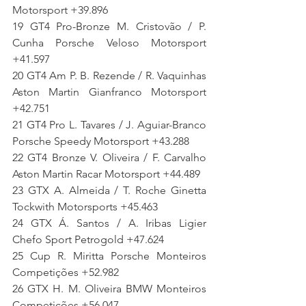
Motorsport +39.896
19 GT4 Pro-Bronze M. Cristovão / P. 
Cunha Porsche Veloso Motorsport 
+41.597
20 GT4 Am P. B. Rezende / R. Vaquinhas 
Aston Martin Gianfranco Motorsport 
+42.751
21 GT4 Pro L. Tavares / J. Aguiar-Branco 
Porsche Speedy Motorsport +43.288
22 GT4 Bronze V. Oliveira / F. Carvalho 
Aston Martin Racar Motorsport +44.489
23 GTX A. Almeida / T. Roche Ginetta 
Tockwith Motorsports +45.463
24 GTX Á. Santos / A. Iribas Ligier 
Chefo Sport Petrogold +47.624
25 Cup R. Miritta Porsche Monteiros 
Competições +52.982
26 GTX H. M. Oliveira BMW Monteiros 
Competições +56.047