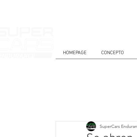
HOMEPAGE
CONCEPTO
CASA
NOTICIAS
ACERCA DE
COMPET
Todos posts
SuperCars Endura