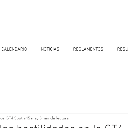
CALENDARIO
NOTICIAS
REGLAMENTOS
RESU
IDORES
CALENDARIO
RESULTADOS
GALERÍA
Televisor
CONTACTOS
MERCADO 
GT4
CONDUCTO
nce GT4 South
15 may
3 min de lectura