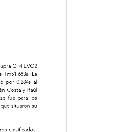
Supra GT4 EVO2 
e 1m51,683s. La 
 por 0,284s al 
n Costa y Raúl 
ze fue para los 
que situaron su 
s clasificados. 