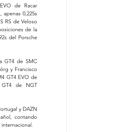
 EVO de Racar 
 apenas 0,225s 
S RS de Veloso 
osiciones de la 
2s del Porsche 
ra GT4 de SMC 
örg y Francisco 
 M4 GT4 EVO de 
R GT4 de NGT 
Portugal y DAZN 
añol, contando 
internacional.