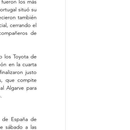
fueron los más 
tugal situó su 
cieron también 
al, cerrando el 
compañeros de 
 los Toyota de 
n en la cuarta 
alizaron justo 
s, que compite 
l Algarve para 
.
o de España de 
e sábado a las 