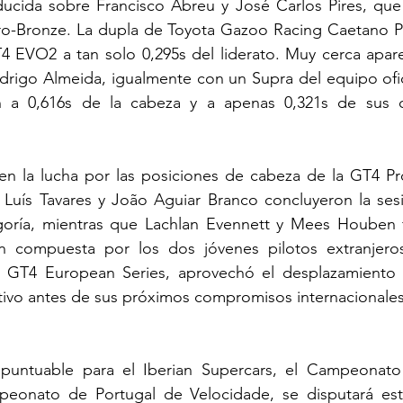
cida sobre Francisco Abreu y José Carlos Pires, que 
ro-Bronze. La dupla de Toyota Gazoo Racing Caetano Por
 EVO2 a tan solo 0,295s del liderato. Muy cerca apare
rigo Almeida, igualmente con un Supra del equipo ofici
ón a 0,616s de la cabeza y a apenas 0,321s de sus 
en la lucha por las posiciones de cabeza de la GT4 Pro
Luís Tavares y João Aguiar Branco concluyeron la sesió
goría, mientras que Lachlan Evennett y Mees Houben fin
ón compuesta por los dos jóvenes pilotos extranjero
 GT4 European Series, aprovechó el desplazamiento a
tivo antes de sus próximos compromisos internacionales
, puntuable para el Iberian Supercars, el Campeonat
peonato de Portugal de Velocidade, se disputará est