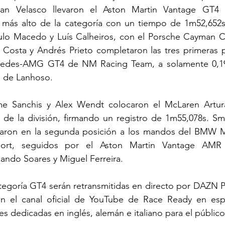
Ivan Velasco llevaron el Aston Martin Vantage GT4
 más alto de la categoría con un tiempo de 1m52,652s,
lo Macedo y Luís Calheiros, con el Porsche Cayman C
 Costa y Andrés Prieto completaron las tres primeras p
rcedes-AMG GT4 de NM Racing Team, a solamente 0,19
a de Lanhoso.
me Sanchis y Alex Wendt colocaron el McLaren Artu
 de la división, firmando un registro de 1m55,078s. Sm
inaron en la segunda posición a los mandos del BMW
port, seguidos por el Aston Martin Vantage AM
ando Soares y Miguel Ferreira.
ategoría GT4 serán retransmitidas en directo por DAZN 
n el canal oficial de YouTube de Race Ready en esp
 dedicadas en inglés, alemán e italiano para el público 