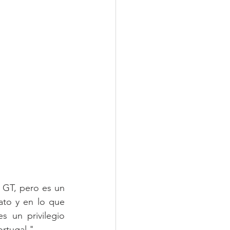
 GT, pero es un 
to y en lo que 
 un privilegio 
rtugal." 