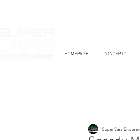
HOMEPAGE
CONCEPTO
CASA
NOTICIAS
ACERCA DE
COMPET
Todos posts
SuperCars Endura