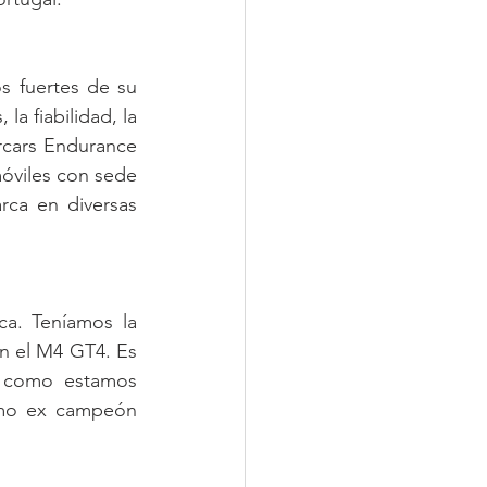
 fuertes de su 
a fiabilidad, la 
rcars Endurance 
óviles con sede 
ca en diversas 
a. Teníamos la 
n el M4 GT4. Es 
 como estamos 
smo ex campeón 