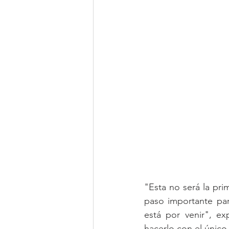
"Esta no será la pri
paso importante par
está por venir", ex
hacerlo con el únic