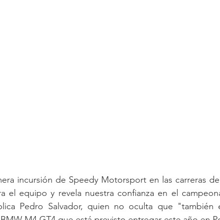
mera incursión de Speedy Motorsport en las carreras de
a el equipo y revela nuestra confianza en el campeona
plica Pedro Salvador, quien no oculta que "también es
o BMW M4 GT4 que está previsto entregar este año en Po