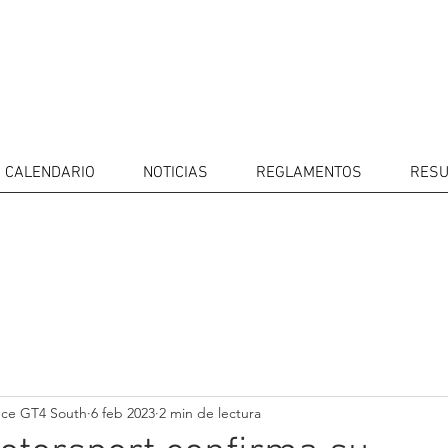
CALENDARIO
NOTICIAS
REGLAMENTOS
RESU
IDORES
CALENDARIO
RESULTADOS
GALERÍA
Televisor
CONTACTOS
MERCADO 
GT4
CONDUCTO
nce GT4 South
6 feb 2023
2 min de lectura