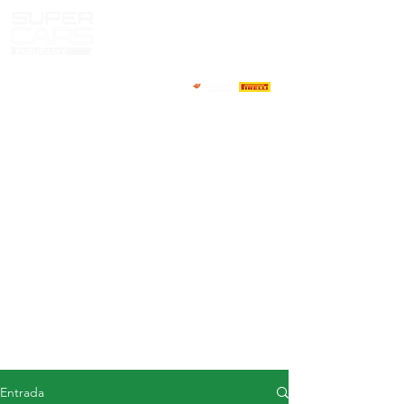
CASA
NOTICIAS
ACERCA DE
COMPETIDORES
CALENDARIO
RESULTADOS
GALERÍA
Televisor GT4
CONTACTOS
MERCADO DE CONDUCTORES
Entrada