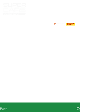
HOME
NEWS
ABOUT
COMPETITORS
CALENDAR
RESULTS
GALLERY
GT4 TV
CONTACTS
DRIVERS MARKET
Post