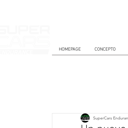
HOMEPAGE
CONCEPTO
CASA
NOTICIAS
ACERCA DE
COMPET
Todos posts
SuperCars Endura