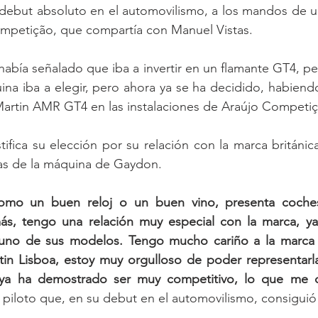
debut absoluto en el automovilismo, a los mandos de u
mpetição, que compartía con Manuel Vistas.
 había señalado que iba a invertir en un flamante GT4, p
a iba a elegir, pero ahora ya se ha decidido, habiendo
Martin AMR GT4 en las instalaciones de Araújo Competiç
ifica su elección por su relación con la marca británica
vas de la máquina de Gaydon. 
omo un buen reloj o un buen vino, presenta coches
s, tengo una relación muy especial con la marca, ya
uno de sus modelos. Tengo mucho cariño a la marca y
in Lisboa, estoy muy orgulloso de poder representarla.
a ha demostrado ser muy competitivo, lo que me da
el piloto que, en su debut en el automovilismo, consigui