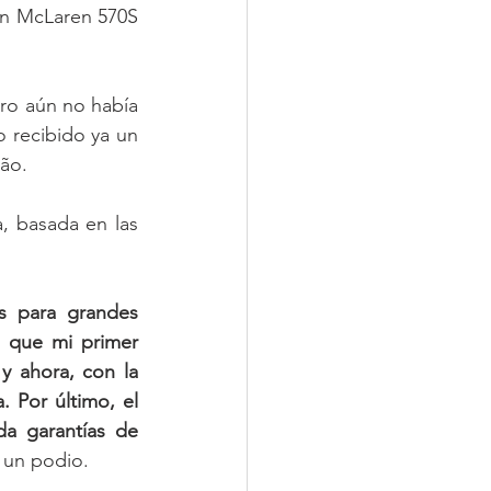
n McLaren 570S 
ero aún no había 
 recibido ya un 
ão.
, basada en las 
 para grandes 
 que mi primer 
 ahora, con la 
 Por último, el 
 garantías de 
ó un podio.