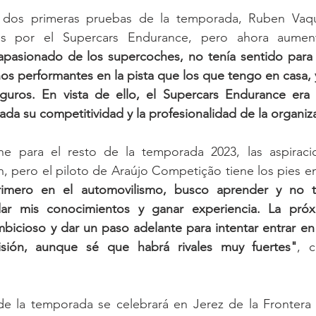
as dos primeras pruebas de la temporada, Ruben Vaqu
és por el Supercars Endurance, pero ahora aument
pasionado de los supercoches, no tenía sentido para 
s performantes en la pista que los que tengo en casa, 
uros. En vista de ello, el Supercars Endurance era
da su competitividad y la profesionalidad de la organiz
 para el resto de la temporada 2023, las aspiraci
, pero el piloto de Araújo Competição tiene los pies en
imero en el automovilismo, busco aprender y no ta
idar mis conocimientos y ganar experiencia. La pró
icioso y dar un paso adelante para intentar entrar en l
visión, aunque sé que habrá rivales muy fuertes"
, 
de la temporada se celebrará en Jerez de la Frontera d