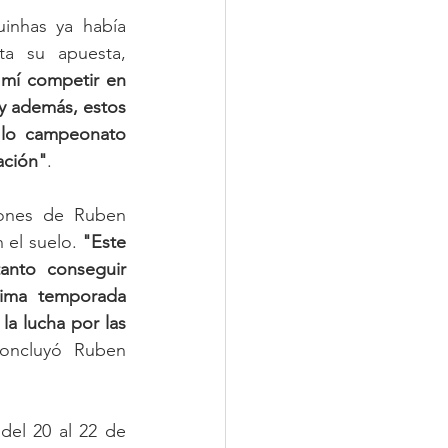
inhas ya había 
a su apuesta, 
mí competir en 
y además, estos 
 lo campeonato 
ación"
.
ones de Ruben 
 el suelo. 
"Este 
nto conseguir 
xima temporada 
a lucha por las 
concluyó Ruben 
el 20 al 22 de 