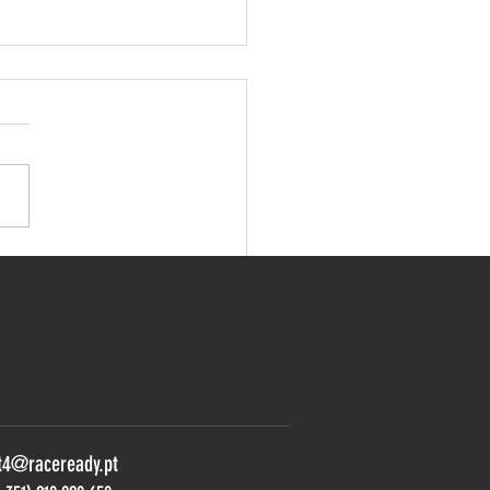
so duelo sonríe a Veloso
rsport
t4@raceready.pt