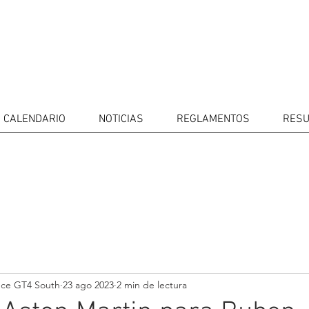
CALENDARIO
NOTICIAS
REGLAMENTOS
RESU
IDORES
CALENDARIO
RESULTADOS
GALERÍA
Televisor
CONTACTOS
MERCADO 
GT4
CONDUCTO
nce GT4 South
23 ago 2023
2 min de lectura