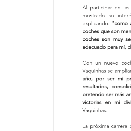
Al participar en l
mostrado su inter
explicando: 
"como a
coches que son meno
coches son muy seg
adecuado para mí, da
Con un nuevo coche
Vaquinhas se amplían
año, por ser mi pr
resultados, consol
pretendo ser más amb
victorias en mi di
Vaquinhas.
La próxima carrera 