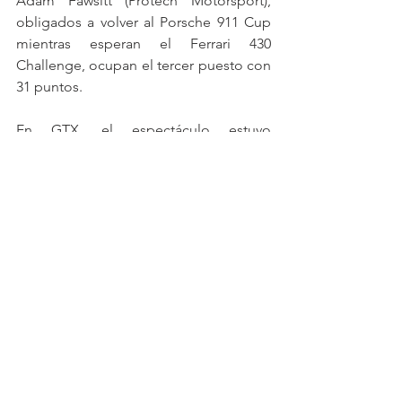
Adam Fawsitt (Protech Motorsport), 
obligados a volver al Porsche 911 Cup 
mientras esperan el Ferrari 430 
Challenge, ocupan el tercer puesto con 
31 puntos.
En GTX, el espectáculo estuvo 
repartido. Alba Vázquez y Alfonso 
Colombina (McLaren 570S GT4 de 
McLaren Barcelona – SMC Motorsport) 
brillaron en la primera carrera y lideran 
con 42 puntos. Duarte Camelo y 
Pompeu Simões (Porsche Cayman CS 
de Speedy Motorsport) respondieron 
con la victoria en la segunda y siguen 
justo detrás con 33, mientras que 
Gracie Mitchell y Luca Staccini (Ginetta 
G55 de Tockwith Motorsports), siempre 
regulares, no se despegan de los de 