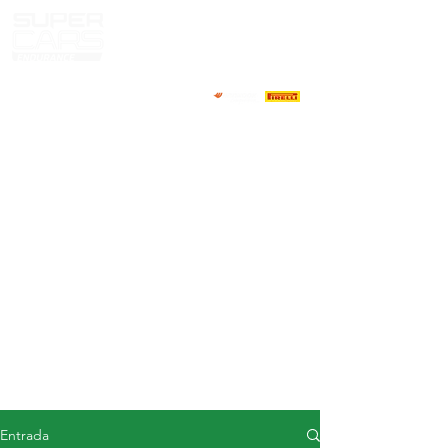
CASA
NOTICIAS
ACERCA DE
COMPETIDORES
CALENDARIO
RESULTADOS
GALERÍA
Televisor GT4
CONTACTOS
MERCADO DE CONDUCTORES
Entrada