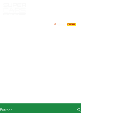
CASA
NOTICIAS
ACERCA DE
COMPETIDORES
CALENDARIO
RESULTADOS
GALERÍA
Televisor GT4
CONTACTOS
MERCADO DE CONDUCTORES
Entrada