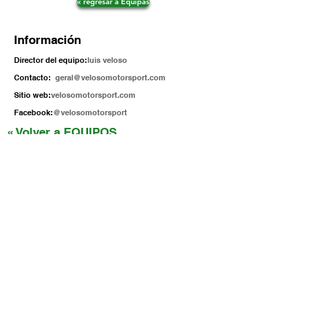
« regresar a Equipas
Información
Director del equipo:
luis veloso
Contacto:
geral@velosomotorsport.com
Sitio web:
velosomotorsport.com
Facebook:
@velosomotorsport
« Volver a EQUIPOS
¡Síganos!
RACE READY LDA
gt4@raceready.pt
Estrada de Paço de Arcos 66
(+351)
210 920 650
2735-336
Portugal