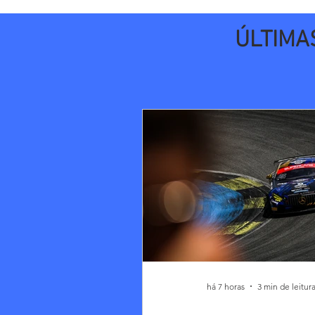
ÚLTIMA
há 7 horas
3 min de leitur