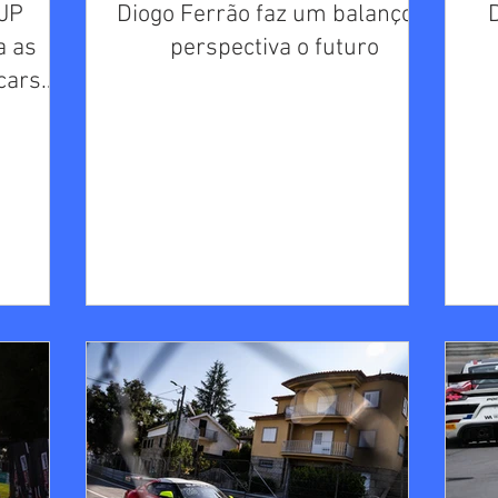
 JP
Diogo Ferrão faz um balanço e
D
a as
perspectiva o futuro
cars