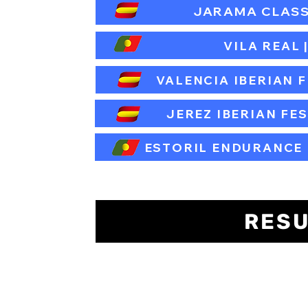
JARAMA CLASSIC
VILA REAL |
VALENCIA IBERIAN FE
JEREZ IBERIAN FEST
ESTORIL ENDURANCE F
RESU