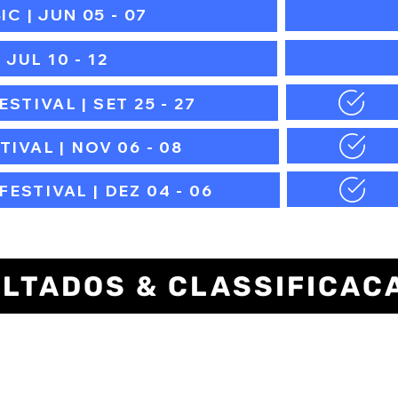
 | JUN 05 - 07
 JUL 10 - 12
STIVAL | SET 25 - 27
IVAL | NOV 06 - 08
ESTIVAL | DEZ 04 - 06
LTADOS & CLASSIFICAC