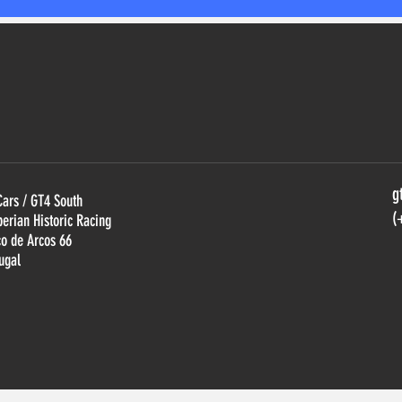
g
Cars / GT4 South
(
berian Historic Racing
ço de Arcos 66
ugal