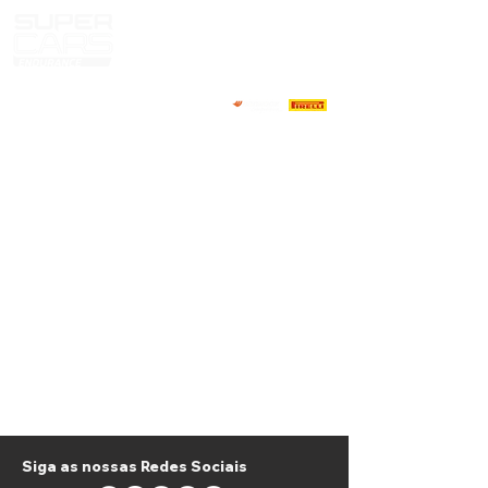
HOME
NOTICIAS
NOSOTROS
COMPETIDORES
CALENDARIO
RESULTADOS
GALERIA
GT4 TV
CONTACTOS
MARKET PILOTOS
Siga as nossas Redes Sociais