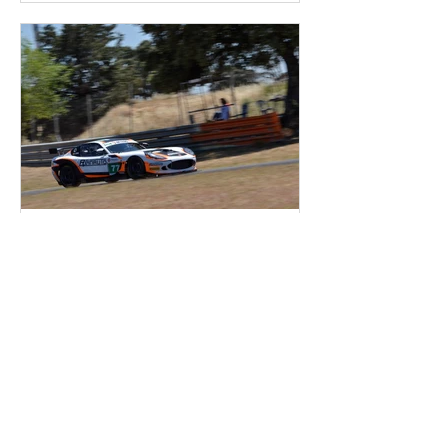
SuperCars Endurance GT4 South
16 de set. de 2019
3 min de leitura
Plemar Sport preparado
para su regreso al GT4 SES
en Portimão
La estructura andaluza Plemar Sport
pondrá en pista en el Autódromo
Internacional do Algarve (Portugal) su
Ginetta G50 GT4 para Juan...