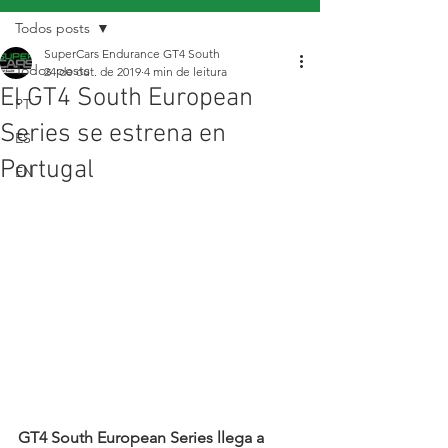
Todos posts
SuperCars Endurance GT4 South
Todos posts
24 de out. de 2019
4 min de leitura
El GT4 South European
PT
Series se estrena en
ES
Portugal
EN
GT4 South European Series llega a 