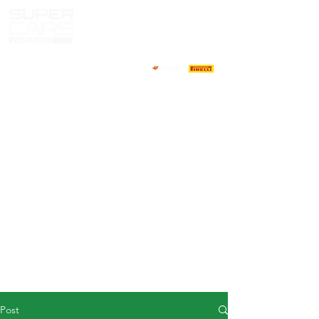
HOME
NEWS
ABOUT
COMPETITORS
CALENDAR
RESULTS
GALLERY
GT4 TV
CONTACTS
DRIVERS MARKET
Post