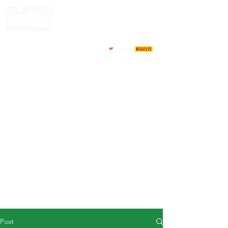
HOME
NEWS
ABOUT
COMPETITORS
CALENDAR
RESULTS
GALLERY
GT4 TV
CONTACTS
DRIVERS MARKET
Post