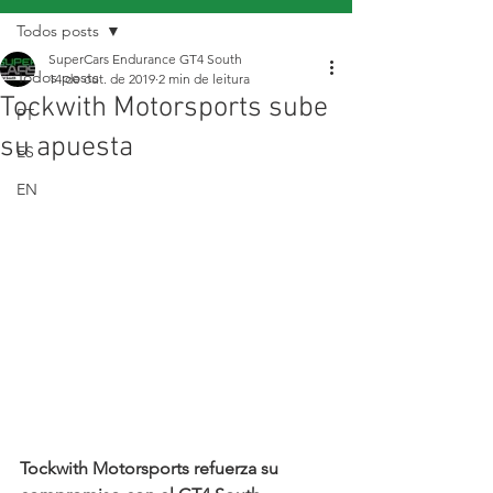
Todos posts
SuperCars Endurance GT4 South
Todos posts
14 de out. de 2019
2 min de leitura
Tockwith Motorsports sube
PT
su apuesta
ES
EN
Tockwith Motorsports refuerza su 