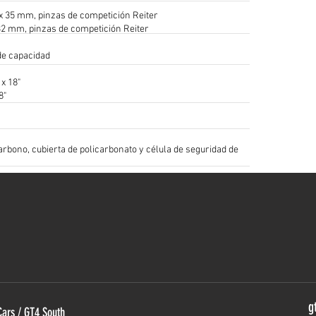
x 35 mm, pinzas de competición Reiter
32 mm, pinzas de competición Reiter
 de capacidad
 x 18"
8"
bono, cubierta de policarbonato y célula de seguridad de
g
Cars / GT4 South