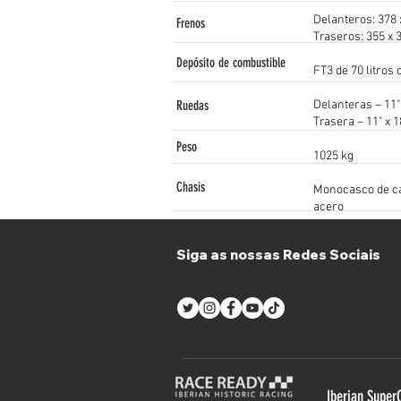
Delanteros: 378 
Frenos
Traseros: 355 x 
Depósito de combustible
FT3 de 70 litros
Ruedas
Delanteras – 11"
Trasera – 11" x 1
Peso
1025 kg
Chasis
Monocasco de car
acero
Precio
EUR 139.000
Siga as nossas Redes Sociais
Iberian Super