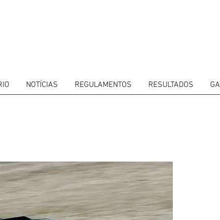
RIO
NOTÍCIAS
REGULAMENTOS
RESULTADOS
GA
ETIDORES
CALENDARIO
RESULTADOS
GALERIA
GT4 TV
CONTACTOS
MARK
Próxi