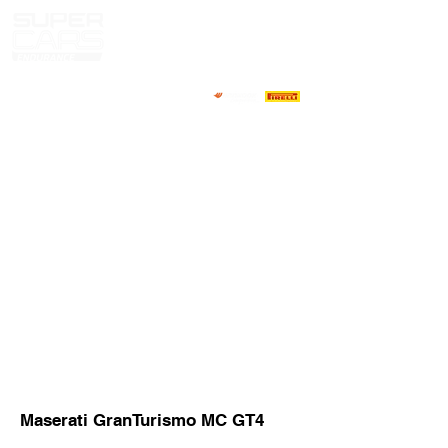
HOME
NOTICIAS
NOSOTROS
COMPETIDORES
CALENDARIO
RESULTADOS
GALERIA
GT4 TV
CONTACTOS
MARKET PILOTOS
Maserati GranTurismo MC GT4