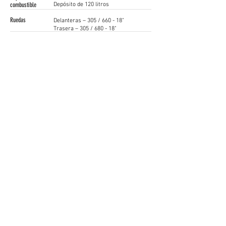
combustible
Depósito de 120 litros
Ruedas
Delanteras – 305 / 660 - 18"
Trasera – 305 / 680 - 18"
Peso
1390 kg
Chasis
Chasis de aluminio con elementos de
fibra de carbono
Precio
Precio A partir de 198.850 €
Siga as nossas Redes Sociais
Iberian SuperCars / GT4 South
gt4@raceready.pt
R
ace Ready, Iberian Historic Racing
(+351)
210 920 650
Estrada de Paço de Arcos 66
2735-336
Portugal