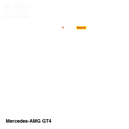
HOME
NOTICIAS
NOSOTROS
COMPETIDORES
CALENDARIO
RESULTADOS
GALERIA
GT4 TV
CONTACTOS
MARKET PILOTOS
Mercedes-AMG GT4