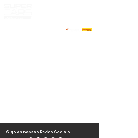
HOME
NOTICIAS
NOSOTROS
COMPETIDORES
CALENDARIO
RESULTADOS
GALERIA
GT4 TV
CONTACTOS
MARKET PILOTOS
Siga as nossas Redes Sociais