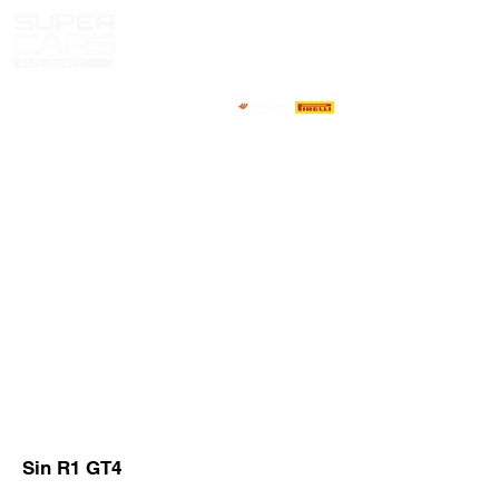
HOME
NOTICIAS
NOSOTROS
COMPETIDORES
CALENDARIO
RESULTADOS
GALERIA
GT4 TV
CONTACTOS
MARKET PILOTOS
Sin R1 GT4