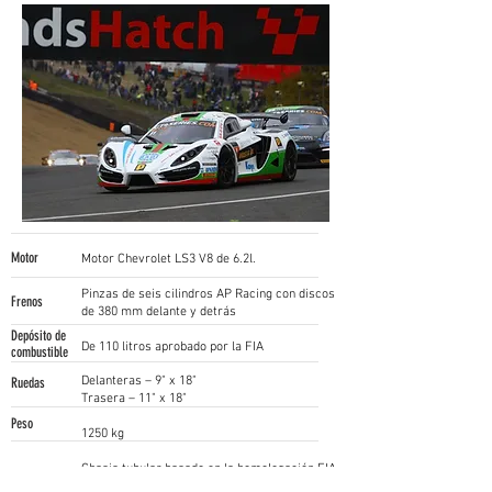
Motor
Motor Chevrolet LS3 V8 de 6.2l.
Pinzas de seis cilindros AP Racing con discos
Frenos
de 380 mm delante y detrás
Depósito de
De 110 litros aprobado por la FIA
combustible
Delanteras – 9" x 18"
Ruedas
Trasera – 11" x 18"
Peso
1250 kg
Chasis tubular basado en la homologación FIA
Chasis
T45