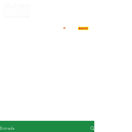
CASA
NOTICIAS
ACERCA DE
COMPETIDORES
CALENDARIO
RESULTADOS
GALERÍA
Televisor GT4
CONTACTOS
MERCADO DE CONDUCTORES
Entrada