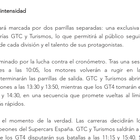
intensidad
ará marcada por dos parrillas separadas: una exclusiva
orías GTC y Turismos, lo que permitirá al público segu
de cada división y el talento de sus protagonistas.
minado por la lucha contra el cronómetro. Tras una ses
res a las 10:05, los motores volverán a rugir en l
eterminarán las parrillas de salida. GTC y Turismos abr
iones a las 13:30 y 13:50, mientras que los GT4 tomarán 
0 y 14:30, en una secuencia que promete vueltas al límit
s rápidos.
 el momento de la verdad. Las carreras decidirán l
eones del Supercars España. GTC y Turismos saldrán a pi
e los GT4 disputarán sus batallas a las 11:15 y 15:40. 