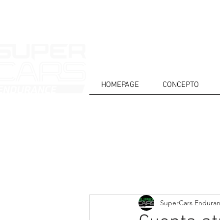
HOMEPAGE
CONCEPTO
CASA
NOTICIAS
ACERCA DE
COMPET
Todos posts
SuperCars Endura