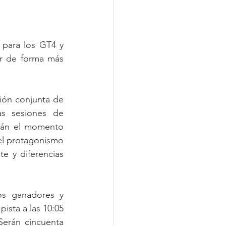
 para los GT4 y 
ir de forma más 
ión conjunta de 
as sesiones de 
irán el momento 
el protagonismo 
e y diferencias 
os ganadores y 
sta a las 10:05 
Serán cincuenta 