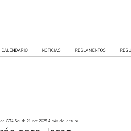
CALENDARIO
NOTICIAS
REGLAMENTOS
RESU
IDORES
CALENDARIO
RESULTADOS
GALERÍA
Televisor
CONTACTOS
MERCADO 
GT4
CONDUCTO
nce GT4 South
21 oct 2025
4 min de lectura