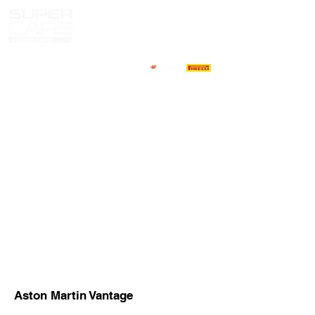
CASA
NOTICIAS
NOSOTROS
COMPETIDORES
CALENDARIO
RESULTADOS
GALERÍA
Televisor GT4
CONTACTOS
PILOTOS DE MERCADO
Aston Martin Vantage