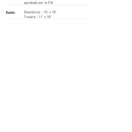
aprobado
por la FIA
Ruedas
Delanteras – 10" x 18"
Trasero - 11" x 18"
Peso
1400 kg
Chasis ligero de aluminio, estructura de
barras de acero de alta resistencia 15CDV6
aprobado por la FIA
Desde 181.000 €
¡Síganos!
RACE READY LDA
gt4@raceready.pt
Estrada de Paço de Arcos 66
(+351)
210 920 650
2735-336
Portugal