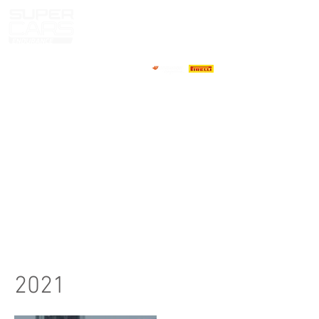
CASA
NOTICIAS
NOSOTROS
COMPETIDORES
CALENDARIO
RESULTADOS
GALERÍA
Televisor GT4
CONTACTOS
2021