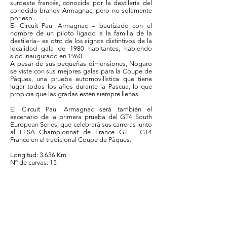
suroeste francés, conocida por la destilería del
conocido brandy Armagnac, pero no solamente
por eso...
El Circuit Paul Armagnac – bautizado con el
nombre de un piloto ligado a la familia de la
destilería– es otro de los signos distintivos de la
localidad gala de 1980 habitantes, habiendo
sido inaugurado en 1960.
A pesar de sus pequeñas dimensiones, Nogaro
se viste con sus mejores galas para la Coupe de
Pâques, una prueba automovilística que tiene
lugar todos los años durante la Pascua, lo que
propicia que las gradas estén siempre llenas.
El Circuit Paul Armagnac será también el
escenario de la primera prueba del GT4 South
European Series, que celebrará sus carreras junto
al FFSA Championnat de France GT – GT4
France en el tradicional Coupe de Pâques.
Longitud: 3.636 Km
Nº de curvas: 15