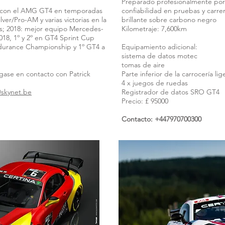
Preparado profesionalmente por
o con el AMG GT4 en temporadas
confiabilidad en pruebas y carre
lver/Pro-AM y varias victorias en la
brillante sobre carbono negro
s; 2018: mejor equipo Mercedes-
Kilometraje: 7,600km
18, 1º y 2º en GT4 Sprint Cup
durance Championship y 1º GT4 a
Equipamiento adicional:
sistema de datos motec
tomas de aire
gase en contacto con Patrick
Parte inferior de la carrocería li
4 x juegos de ruedas
@skynet.be
Registrador de datos SRO GT4
Precio: £ 95000
Contacto: +447970700300