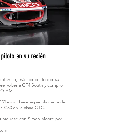
piloto en su recién
británico, más conocido por su
re volver a GT4 South y compró
 PRO-AM.
G50 en su base española cerca de
n G50 en la clase GTC.
muníquese con Simon Moore por
.com