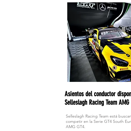
Asientos del conductor dispon
Selleslagh Racing Team AMG
Selleslagh Racing Team está busca
competir en la Serie GT4 South Eu
AMG GT4.