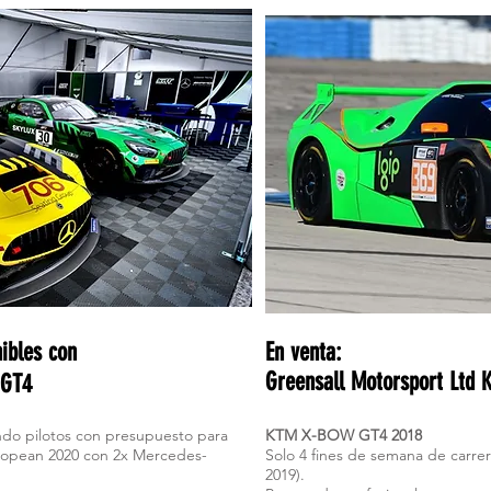
ibles con
En venta:
Greensall Motorsport Ltd
 GT4
ndo pilotos con presupuesto para
KTM X-BOW GT4 2018
ropean 2020 con 2x Mercedes-
Solo 4 fines de semana de carrer
2019).