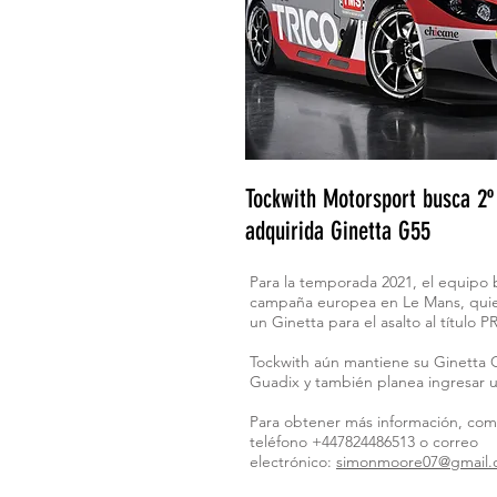
Tockwith Motorsport busca 2º 
adquirida Ginetta G55
Para la temporada 2021, el equipo 
campaña europea en Le Mans, quie
un Ginetta para el asalto al título
Tockwith aún mantiene su Ginetta 
Guadix y también planea ingresar u
Para obtener más información, co
teléfono +447824486513 o correo
electrónico:
simonmoore07@gmail