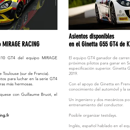
Asientos disponibles
ipo MIRAGE RACING
en el Ginetta G55 GT4 de
 A110 GT4 del equipo MIRAGE
El equipo GT4 ganador de carrer
próximos pilotos para ganar en 
especificación superior. Ginetta 
Toulouse (sur de Francia).
2019.
tos para luchar en la serie GT4
eras más hermosas.
Con el apoyo de Ginetta en Fren
conocimiento del automóvil y la s
quese con Guillaume Bruot, el
Un ingeniero y dos mecánicos por 
entrenamiento del conductor.
ng.fr
Posible organizar testdays.
Inglés, español hablado en el eq