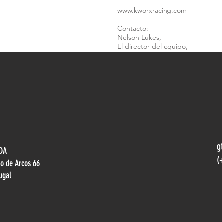
www.kworxracing.com
Contacto:
Nelson Lukes,
El director del equipo,
T: +33 (0)683010282
Correo electrónico:
info@kworxra
g
LDA
(
ço de Arcos 66
ugal