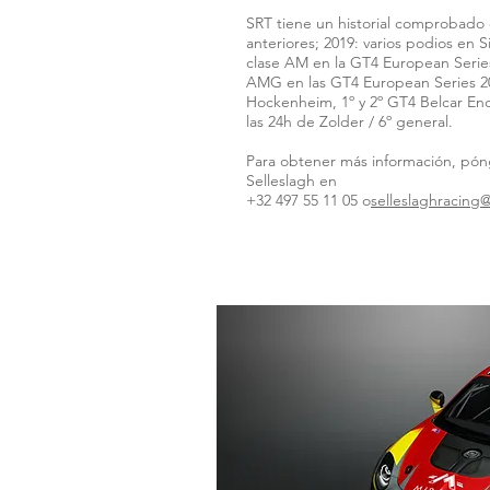
SRT tiene un historial comprobad
anteriores; 2019: varios podios en Si
clase AM en la GT4 European Serie
AMG en las GT4 European Series 20
Hockenheim, 1º y 2º GT4 Belcar En
las 24h de Zolder / 6º general.
Para obtener más información, pón
Selleslagh en
+32 497 55 11 05 o
selleslaghracing