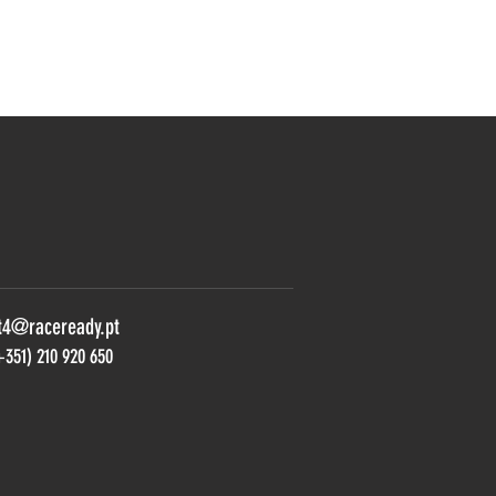
cing.com
t4@raceready.pt
+351) 210 920 650