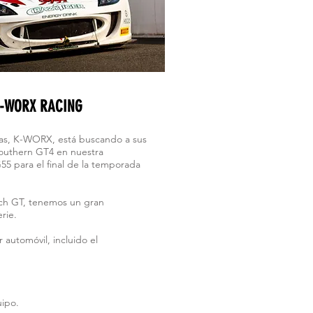
 K-WORX RACING
as, K-WORX, está buscando a sus
Southern GT4 en nuestra
G55 para el final de la temporada
ch GT, tenemos un gran
erie.
automóvil, incluido el
uipo.