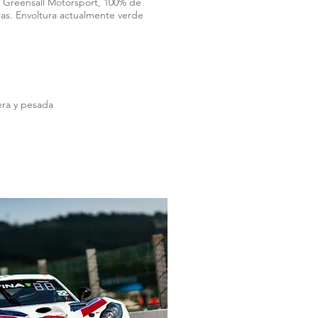
 Greensall Motorsport, 100% de
ras. Envoltura actualmente verde
gera y pesada