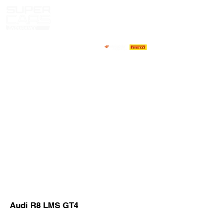
HOME
NOTICIAS
NOSOTROS
COMPETIDORES
CALENDARIO
RESULTADOS
GALERIA
GT4 TV
CONTACTOS
MARKET PILOTOS
Audi R8 LMS GT4