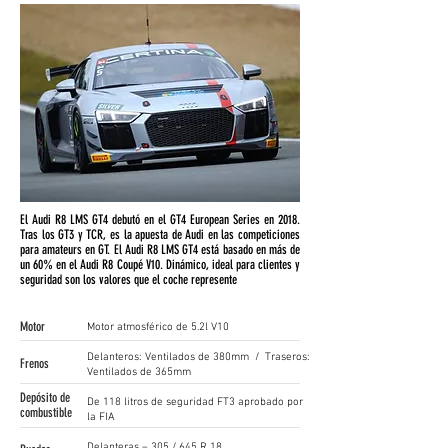
El Audi R8 LMS GT4 debutó en el GT4 European Series en 2018.
Tras los GT3 y TCR, es la apuesta de Audi en las competiciones
para amateurs en GT. El Audi R8 LMS GT4 está basado en más de
un 60% en el Audi R8 Coupé V10. Dinámico, ideal para clientes y
seguridad son los valores que el coche represente
Motor
Motor atmosférico de 5.2l V10
Delanteros: Ventilados de 380mm / Traseros:
Frenos
Ventilados de 365mm
Depósito de
De 118 litros de seguridad FT3 aprobado por
combustible
la FIA
Delanteras – 305 / 645 R 18