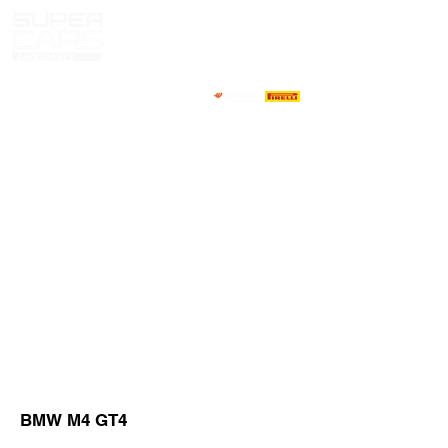
HOME
NOTICIAS
NOSOTROS
COMPETIDORES
CALENDARIO
RESULTADOS
GALERIA
GT4 TV
CONTACTOS
MARKET PILOTOS
BMW M4 GT4