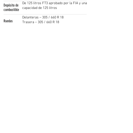
De 125 litros FT3 aprobado por la FIA y una
Depósito de
capacidad de 125 litros
combustible
Delanteras – 305 / 660 R 18
Ruedas
Trasera – 305 / 660 R 18
1430 kg
Peso
Chasis soldado con certificación DMSB y con
célula de seguridad de acuerdo a la
Chasis
reglamentación FIA
Precio
A partir de 169.000 €
Follow Us!
Supercars Endurance
gt4@raceready.pt
R
ace Ready, lda
(+351)
210 920 650
Estrada de Paço de Arcos 66
2735-336
Portugal