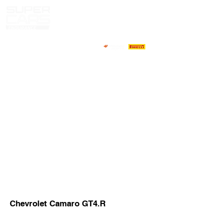
HOME
NOTICIAS
NOSOTROS
COMPETIDORES
CALENDARIO
RESULTADOS
GALERIA
GT4 TV
CONTACTOS
MARKET PILOTOS
Chevrolet Camaro GT4.R