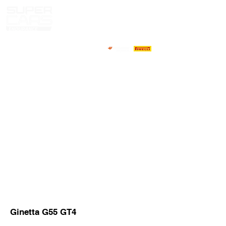
CASA
NOTICIAS
NOSOTROS
COMPETIDORES
CALENDARIO
RESULTADOS
GALERÍA
Televisor GT4
CONTACTOS
PILOTOS DE MERCADO
Ginetta G55 GT4