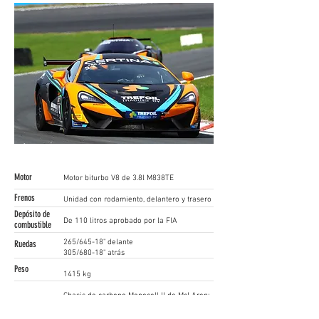
Motor
Motor biturbo V8 de 3.8l M838TE
Frenos
Unidad con rodamiento, delantero y trasero
Depósito de
De 110 litros aprobado por la FIA
combustible
265/645-18" delante
Ruedas
305/680-18" atrás
Peso
1415 kg
Chasis de carbono Monocell II de McLAren;
Chasis
bastidor delantero y trasero de aluminio y
estructura para accidentes