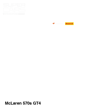
HOME
NOTICIAS
NOSOTROS
COMPETIDORES
CALENDARIO
RESULTADOS
GALERIA
GT4 TV
CONTACTOS
MARKET PILOTOS
McLaren 570s GT4