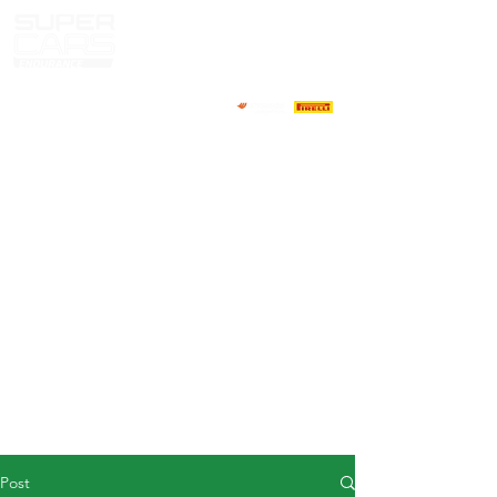
HOME
NEWS
ABOUT
COMPETITORS
CALENDAR
RESULTS
GALLERY
GT4 TV
CONTACTS
DRIVERS MARKET
Post