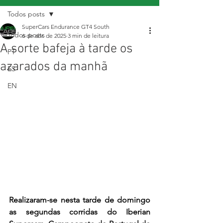
Todos posts
SuperCars Endurance GT4 South
Todos posts
6 de abr. de 2025
3 min de leitura
A sorte bafeja à tarde os
PT
azarados da manhã
ES
EN
Realizaram-se nesta tarde de domingo 
as segundas corridas do Iberian 