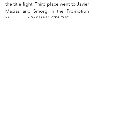
the title fight. Third place went to Javier 
Macias and Smörg in the Promotion 
Motorsport BMW M4 GT4 EVO.
The next round of the Supercars 
Endurance season will take place at the 
Circuito de Madrid Jarama-RACE from 5 
to 7 June 2026. The event will count 
exclusively towards the Campeonato de 
España de Supercars and promises 
once again to gather a highly 
competitive field at one of the most 
historic circuits in Iberian motorsport.