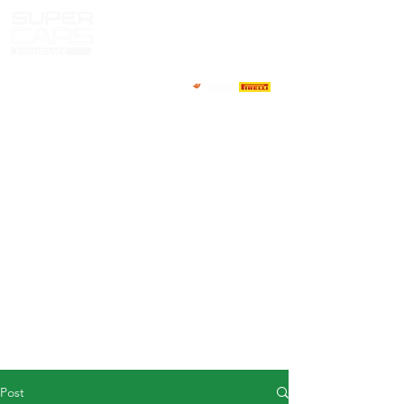
HOME
NEWS
ABOUT
COMPETITORS
CALENDAR
RESULTS
GALLERY
GT4 TV
CONTACTS
DRIVERS MARKET
Post