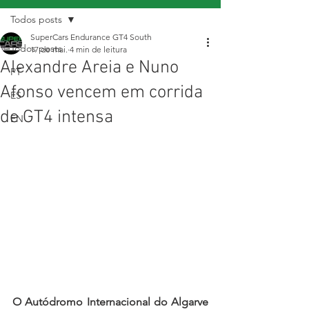
Todos posts
SuperCars Endurance GT4 South
Todos posts
17 de mai.
4 min de leitura
Alexandre Areia e Nuno
PT
Afonso vencem em corrida
ES
de GT4 intensa
EN
O Autódromo Internacional do Algarve 