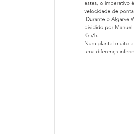
estes, o imperativo 
velocidade de ponta 
 Durante o Algarve Welcome Sprint, o McLaren 570S Trophy da Araújo Competição, 
dividido por Manuel 
Km/h.
Num plantel muito e
uma diferença inferi