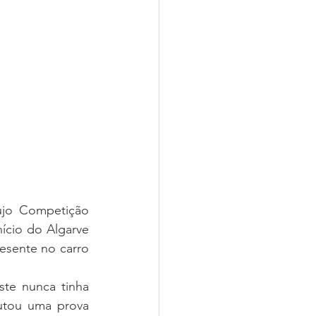
újo Competição 
cio do Algarve 
sente no carro 
te nunca tinha 
utou uma prova 