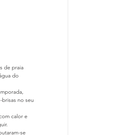
s de praia 
 água do 
emporada, 
-brisas no seu 
com calor e 
uir.
putaram-se 