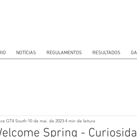
RIO
NOTÍCIAS
REGULAMENTOS
RESULTADOS
GA
ITORS
CALENDAR
RESULTS
GALLERY
GT4 TV
CONTACTS
DRIVERS M
nce GT4 South
10 de mai. de 2023
4 min de leitura
elcome Spring - Curiosid