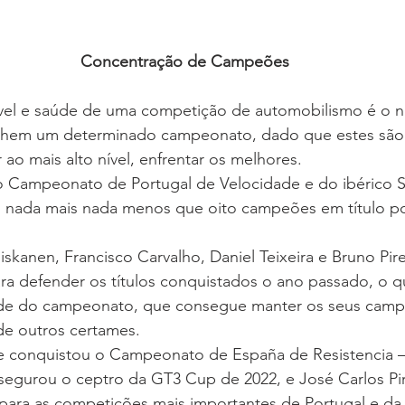
Concentração de Campeões
vel e saúde de uma competição de automobilismo é o 
hem um determinado campeonato, dado que estes são
ao mais alto nível, enfrentar os melhores.
o Campeonato de Portugal de Velocidade e do ibérico S
 nada mais nada menos que oito campeões em título por
iskanen, Francisco Carvalho, Daniel Teixeira e Bruno Pir
ra defender os títulos conquistados o ano passado, o q
dade do campeonato, que consegue manter os seus camp
de outros certames.
e conquistou o Campeonato de España de Resistencia –
ssegurou o ceptro da GT3 Cup de 2022, e José Carlos Pi
para as competições mais importantes de Portugal e da 