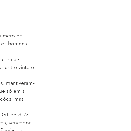
número de 
 os homens 
upercars 
 entre vinte e 
es, mantiveram-
ue só em si 
eões, mas 
 GT de 2022, 
res, vencedor 
Península 