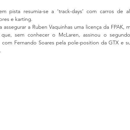
m pista resumia-se a ‘track-days’ com carros de alt
res e karting.
ra assegurar a Ruben Vaquinhas uma licença da FPAK, ma
 que, sem conhecer o McLaren, assinou o segundo
do com Fernando Soares pela pole-position da GTX e su
.