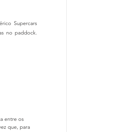
ico Supercars 
as no paddock. 
a entre os 
vez que, para 