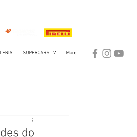
LERIA
SUPERCARS TV
More
ARKET
ades do