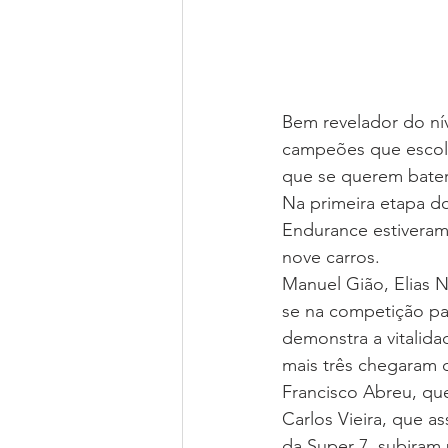
Bem revelador do ní
campeões que escol
que se querem bater 
Na primeira etapa d
Endurance estiveram
nove carros.
Manuel Gião, Elias N
se na competição pa
demonstra a vitali
mais três chegaram 
Francisco Abreu, qu
Carlos Vieira, que a
da Super 7, subiram 