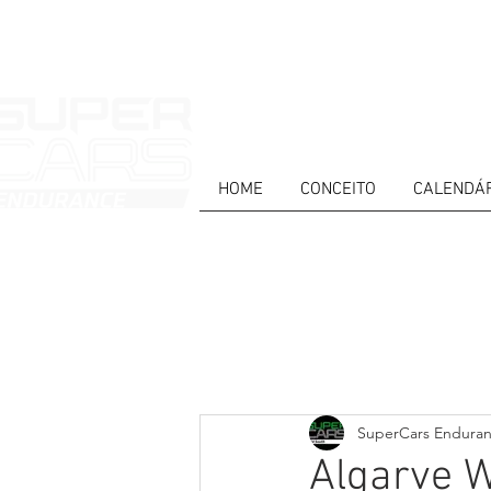
HOME
CONCEITO
CALENDÁ
HOME
NEWS
ABOUT
COMPET
Todos posts
PT
ES
EN
SuperCars Endura
Algarve W