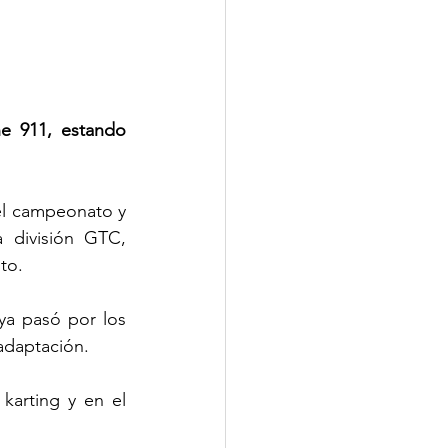
e 911, estando 
l campeonato y 
 división GTC, 
to.
a pasó por los 
 adaptación.
arting y en el 