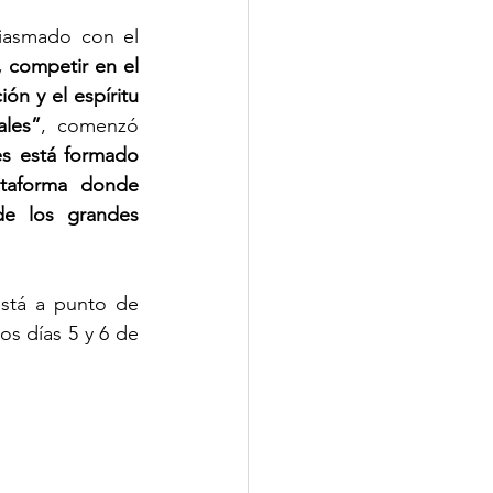
iasmado con el 
 competir en el 
n y el espíritu 
ales”
, comenzó 
es está formado 
taforma donde 
e los grandes 
stá a punto de 
s días 5 y 6 de 