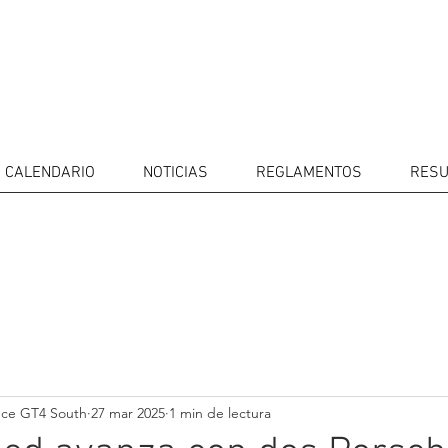
CALENDARIO
NOTICIAS
REGLAMENTOS
RESU
IDORES
CALENDARIO
RESULTADOS
GALERÍA
Televisor
CONTACTOS
MERCADO 
GT4
CONDUCTO
nce GT4 South
27 mar 2025
1 min de lectura